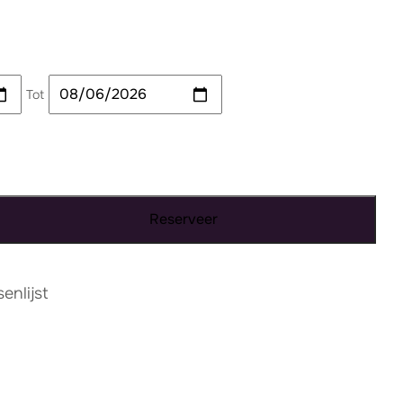
Tot
Reserveer
nlijst