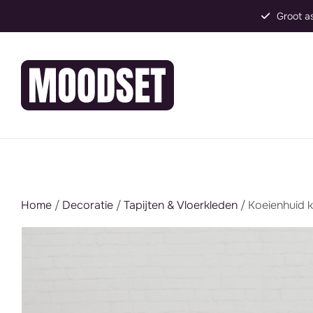
Groot assortiment, direct inzetbaar
Home
/
Decoratie
/
Tapijten & Vloerkleden
/ Koeienhuid k