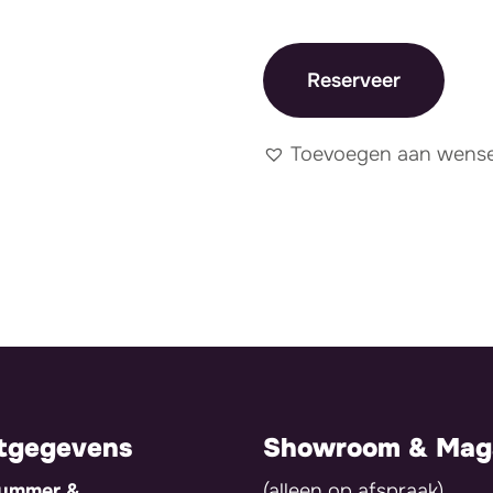
Reserveer
Toevoegen aan wensen
tgegevens
Showroom & Maga
nummer &
(alleen op afspraak)