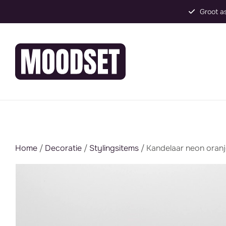
Groot assortiment, direct inzetbaar
Home
/
Decoratie
/
Stylingsitems
/ Kandelaar neon oran