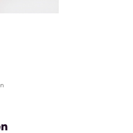
en
en