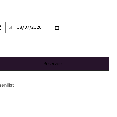
Tot
Reserveer
nlijst