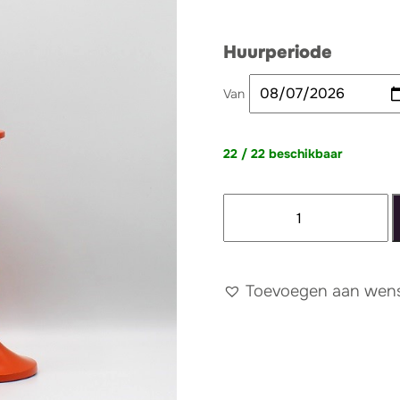
Huurperiode
Van
22 / 22 beschikbaar
Kandelaar
neon
oranje
aantal
Toevoegen aan wense