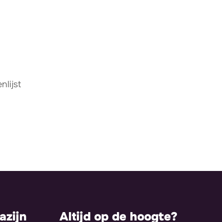
lijst
zijn
Altijd op de hoogte?