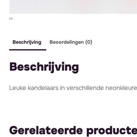
Vorige slide
Volgende slide
‹
›
Beschrijving
Beoordelingen (0)
Beschrijving
Leuke kandelaars in verschillende neonkleur
Gerelateerde product