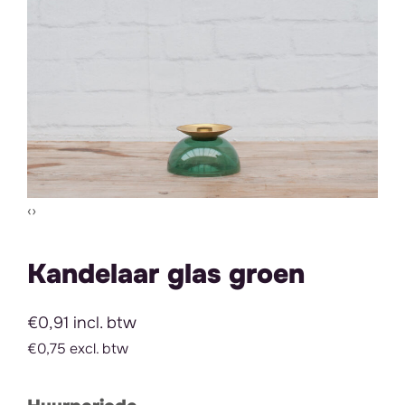
Vorige slide
Volgende slide
‹
›
Kandelaar glas groen
€0,91 incl. btw
€0,75 excl. btw