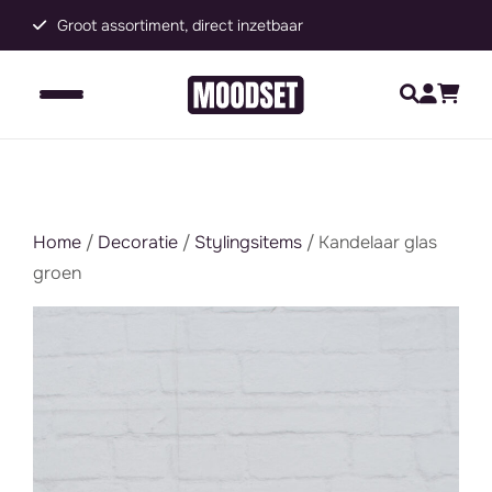
Groot assortiment, direct inzetbaar
C
Home
/
Decoratie
/
Stylingsitems
/ Kandelaar glas
groen