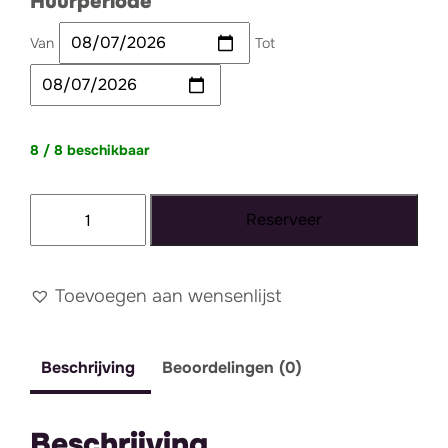
Huurperiode
Van
Tot
8 / 8 beschikbaar
Kandelaar
Reserveer
glas
groen
aantal
Toevoegen aan wensenlijst
Beschrijving
Beoordelingen (0)
Beschrijving