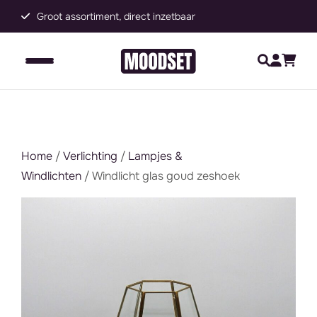
Groot assortiment, direct inzetbaar
C
Home
/
Verlichting
/
Lampjes &
Windlichten
/ Windlicht glas goud zeshoek