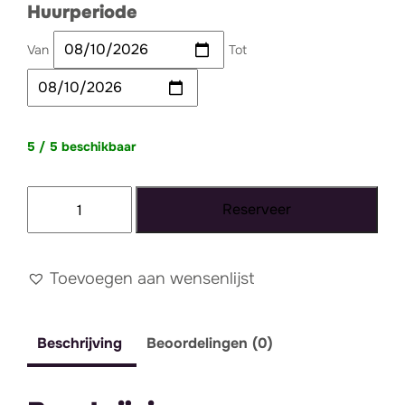
Huurperiode
Van
Tot
5 / 5 beschikbaar
Windlicht
Reserveer
glas
goud
zeshoek
Toevoegen aan wensenlijst
aantal
Beschrijving
Beoordelingen (0)