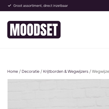
Groot assortiment, direct inzetbaar
Home
/
Decoratie
/
Krijtborden & Wegwijzers
/ Wegwijzer