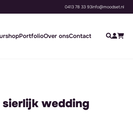
0413 78 33 93
Compleet verzorgd of flexibel sa
info@moodset.nl
urshop
Portfolio
Over ons
Contact
sierlijk wedding