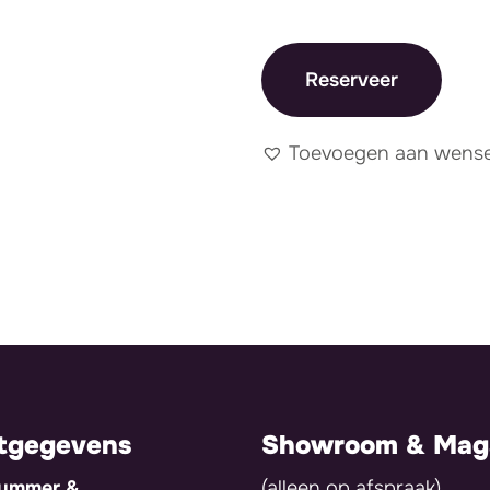
Reserveer
Toevoegen aan wensen
tgegevens
Showroom & Maga
nummer &
(alleen op afspraak)