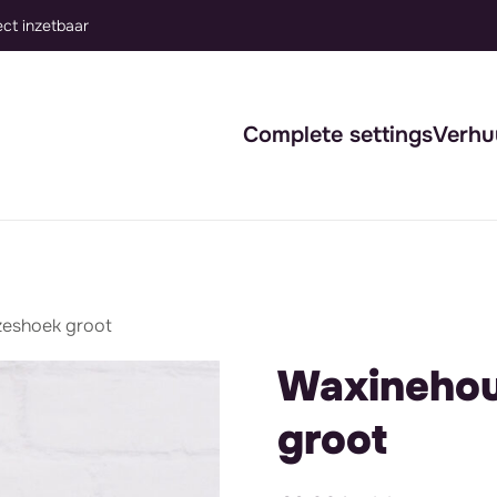
Complete settings
Verhu
zeshoek groot
Waxinehou
groot