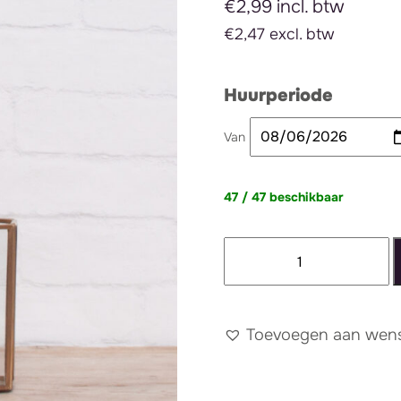
€2,99 incl. btw
€2,47 excl. btw
Huurperiode
Van
47 / 47 beschikbaar
Waxinehouder
goud
zeshoek
groot
Toevoegen aan wense
aantal