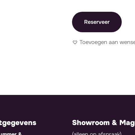
Reserveer
Toevoegen aan wensen
tgegevens
Showroom & Maga
nummer &
(alleen op afspraak)