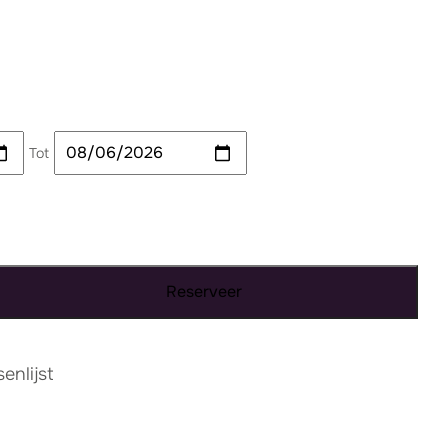
Tot
Reserveer
nlijst