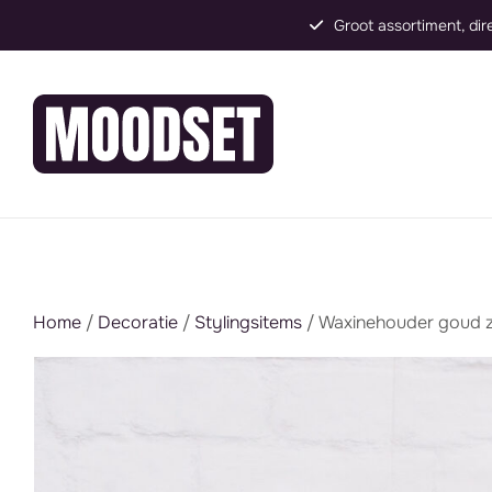
Groot assortiment, direct inzetbaar
Home
/
Decoratie
/
Stylingsitems
/ Waxinehouder goud 