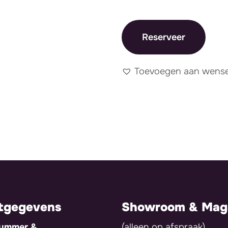
Reserveer
Toevoegen aan wensen
tgegevens
Showroom & Maga
nummer &
(alleen op afspraak)