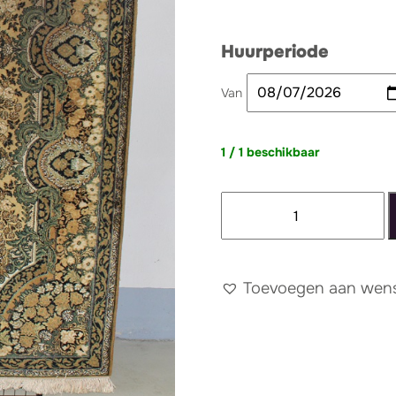
Huurperiode
Van
1 / 1 beschikbaar
Tapijt
103
-
XXL
Toevoegen aan wense
aantal