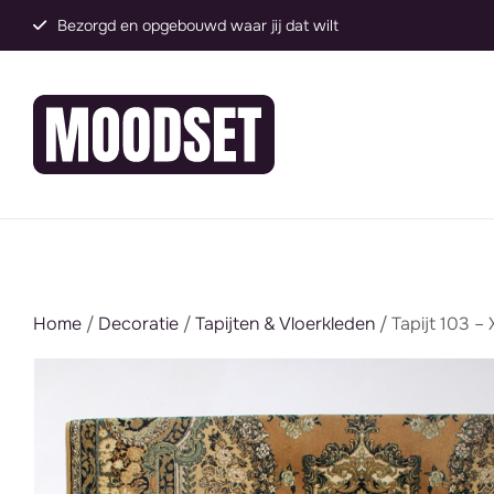
Groot assortiment, direct inzetbaar
Home
/
Decoratie
/
Tapijten & Vloerkleden
/ Tapijt 103 –