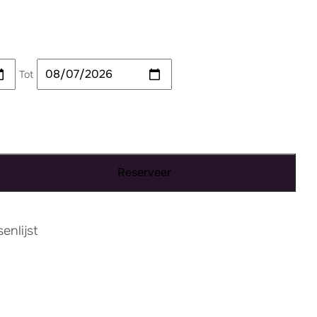
Tot
Reserveer
nlijst