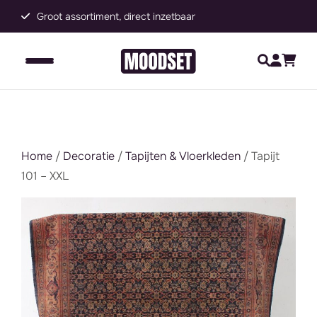
Groot assortiment, direct inzetbaar
C
Home
/
Decoratie
/
Tapijten & Vloerkleden
/ Tapijt
101 – XXL