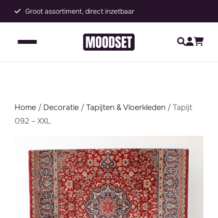
Groot assortiment, direct inzetbaar
C
Home
/
Decoratie
/
Tapijten & Vloerkleden
/ Tapijt
092 – XXL