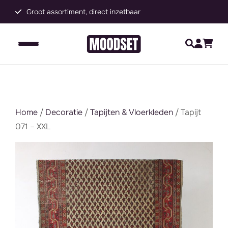
Groot assortiment, direct inzetbaar
C
Home
/
Decoratie
/
Tapijten & Vloerkleden
/ Tapijt
071 – XXL