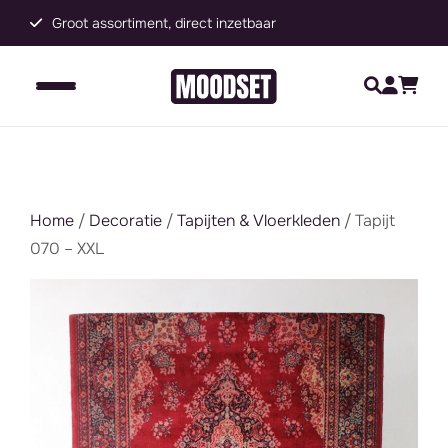
Groot assortiment, direct inzetbaar
C
Home
/
Decoratie
/
Tapijten & Vloerkleden
/ Tapijt
070 – XXL