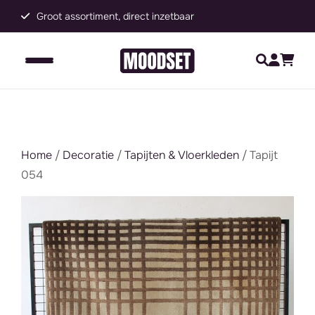
Groot assortiment, direct inzetbaar
C
Home
/
Decoratie
/
Tapijten & Vloerkleden
/ Tapijt
054