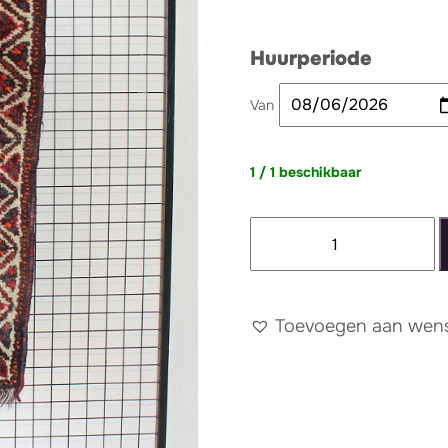
Huurperiode
Van
1 / 1 beschikbaar
Tapijt
040
aantal
Toevoegen aan wense