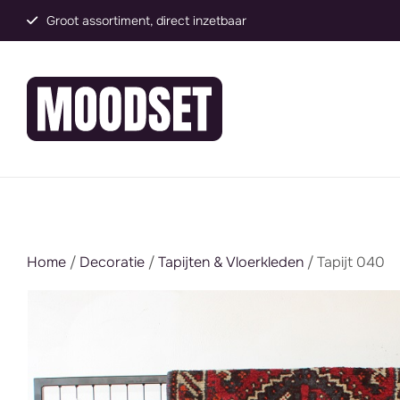
Groot assortiment, direct inzetbaar
Home
/
Decoratie
/
Tapijten & Vloerkleden
/ Tapijt 040