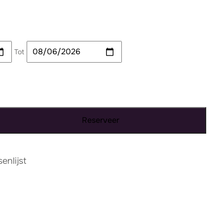
Tot
Reserveer
nlijst