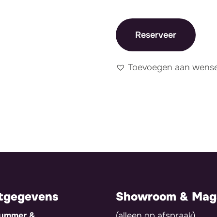
Reserveer
Toevoegen aan wensen
tgegevens
Showroom & Maga
nummer &
(alleen op afspraak)