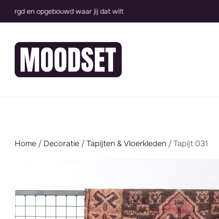
Groot assortiment, direct inzetbaar
Home
/
Decoratie
/
Tapijten & Vloerkleden
/ Tapijt 031