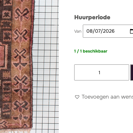
Huurperiode
Van
1 / 1 beschikbaar
Tapijt
031
aantal
Toevoegen aan wense