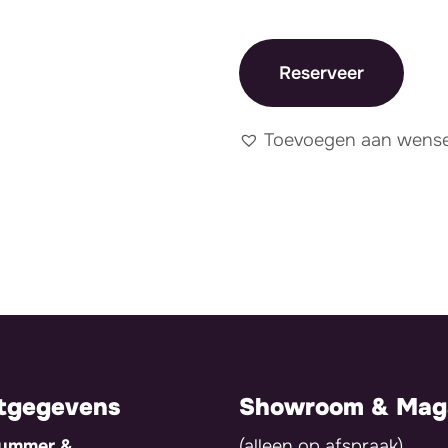
Reserveer
Toevoegen aan wensen
tgegevens
Showroom & Maga
nummer &
(alleen op afspraak)