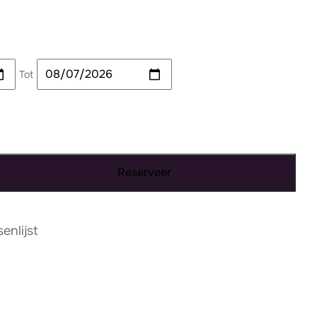
Tot
Reserveer
nlijst