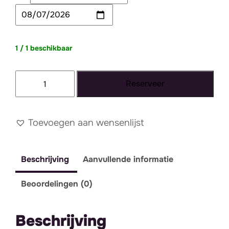
1 / 1 beschikbaar
Strandstoel
Reserveer
Ibiza
wit
aantal
Toevoegen aan wensenlijst
Beschrijving
Aanvullende informatie
Beoordelingen (0)
Beschrijving