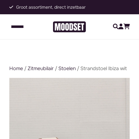
Groot assortiment, direct inzetbaar
C
Home
/
Zitmeubilair
/
Stoelen
/ Strandstoel Ibiza wit