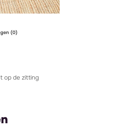
ngen (0)
 op de zitting
en