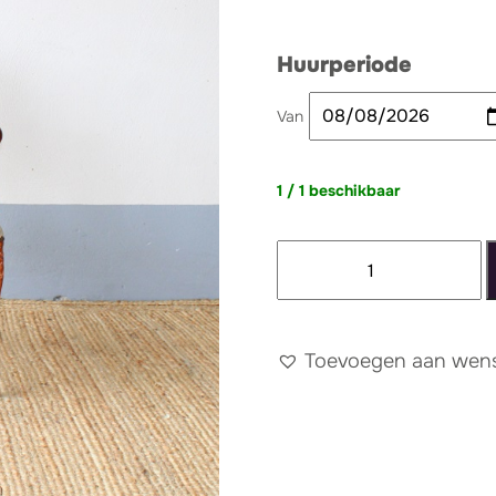
Huurperiode
Van
1 / 1 beschikbaar
Stoel
Vintage
Mia
creme
Toevoegen aan wense
aantal