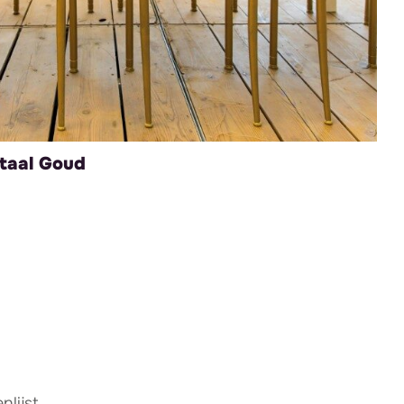
taal Goud
lijst