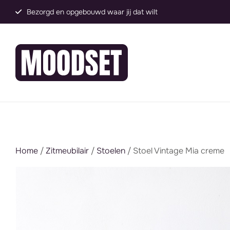
Bezorgd en opgebouwd waar jij dat wilt
Home
/
Zitmeubilair
/
Stoelen
/ Stoel Vintage Mia creme