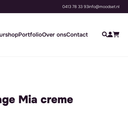
0413 78 33 93
Groot assortiment, direct inzetb
info@moodset.nl
urshop
Portfolio
Over ons
Contact
age Mia creme