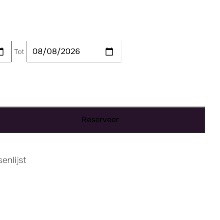
Tot
Reserveer
nlijst