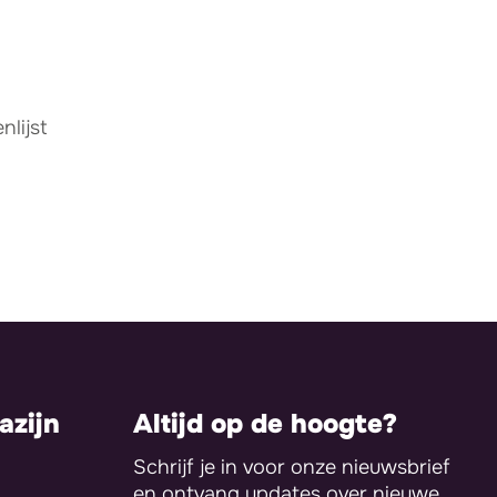
lijst
zijn
Altijd op de hoogte?
Schrijf je in voor onze nieuwsbrief
en ontvang updates over nieuwe