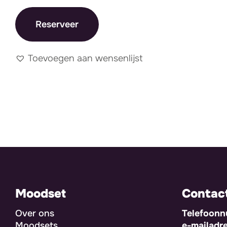
Reserveer
Toevoegen aan wensenlijst
Moodset
Contac
Over ons
Telefoon
Moodsets
e-mailadr