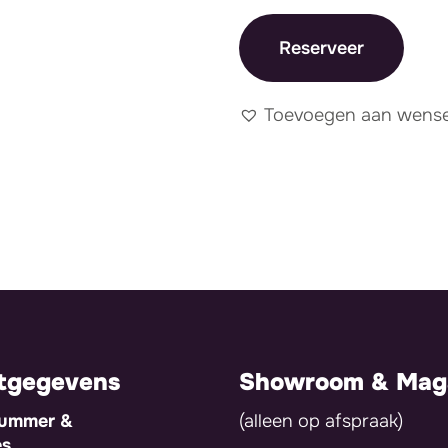
Reserveer
Toevoegen aan wensen
tgegevens
Showroom & Maga
nummer &
(alleen op afspraak)
es