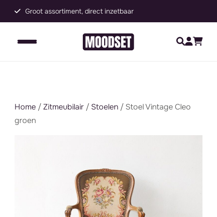
Groot assortiment, direct inzetbaar
C
Home
/
Zitmeubilair
/
Stoelen
/ Stoel Vintage Cleo
groen