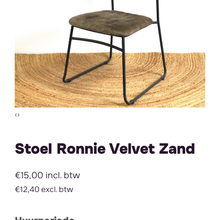
Vorige slide
Volgende slide
‹
›
Stoel Ronnie Velvet Zand
€15,00 incl. btw
€12,40 excl. btw