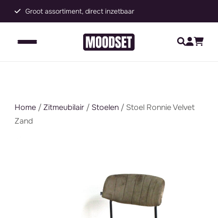
Groot assortiment, direct inzetbaar
C
Home
/
Zitmeubilair
/
Stoelen
/ Stoel Ronnie Velvet
Zand