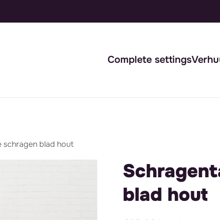
Complete settings
Verhu
e schragen blad hout
Schragent
blad hout