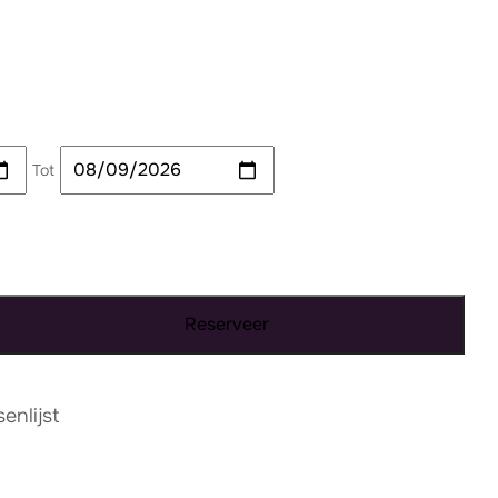
Tot
Reserveer
nlijst