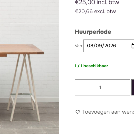
€25,00 incl. btw
€20,66 excl. btw
Huurperiode
Van
1 / 1 beschikbaar
Schragentafel
Witte
schragen
blad
Toevoegen aan wense
hout
aantal