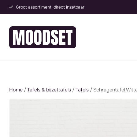
Groot assortiment, direct inzetbaar
Home
/
Tafels & bijzettafels
/
Tafels
/ Schragentafel Witt