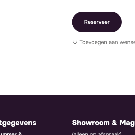
Reserveer
Toevoegen aan wensen
tgegevens
Showroom & Maga
nummer &
(alleen op afspraak)