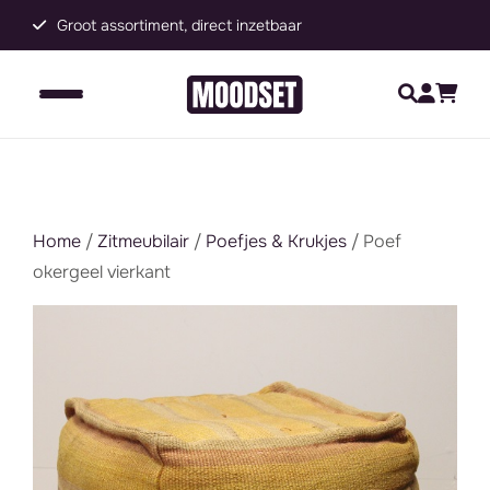
Groot assortiment, direct inzetbaar
C
Home
/
Zitmeubilair
/
Poefjes & Krukjes
/ Poef
okergeel vierkant