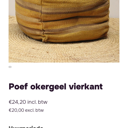
Vorige slide
Volgende slide
‹
›
Poef okergeel vierkant
€24,20 incl. btw
€20,00 excl. btw