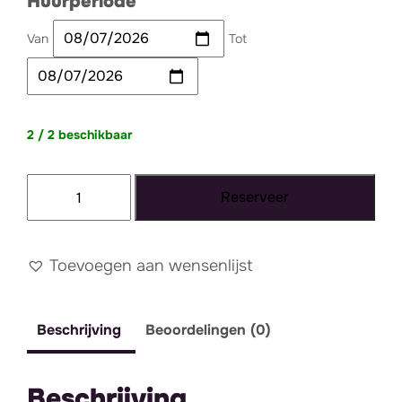
Huurperiode
Van
Tot
2 / 2 beschikbaar
Poef
Reserveer
okergeel
vierkant
aantal
Toevoegen aan wensenlijst
Beschrijving
Beoordelingen (0)
Beschrijving