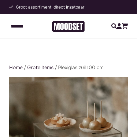
Groot assortiment, direct inzetbaar
C
Home
/
Grote items
/ Plexiglas zuil 100 cm