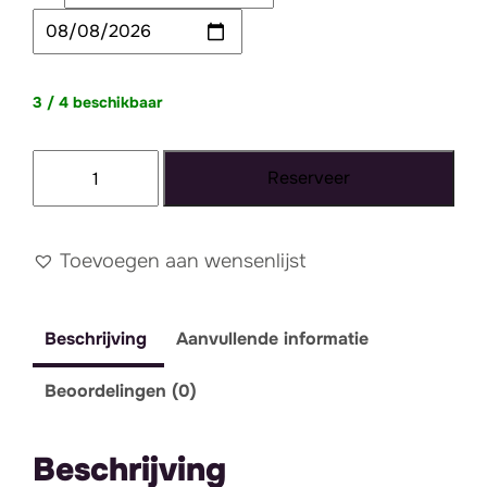
3 / 4 beschikbaar
Plexiglas
Reserveer
zuil
100
cm
Toevoegen aan wensenlijst
aantal
Beschrijving
Aanvullende informatie
Beoordelingen (0)
Beschrijving