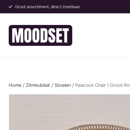
Groot assortiment, direct inzetbaar
Home
/
Zitmeubilair
/
Stoelen
/ Peacock Chair 1 Groot R