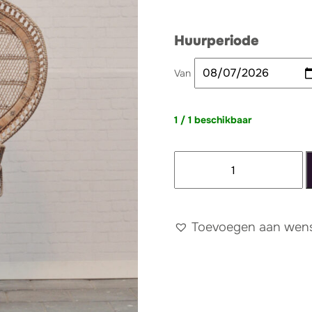
Huurperiode
Van
1 / 1 beschikbaar
Peacock
Chair
1
Groot
Toevoegen aan wense
Rotan
aantal