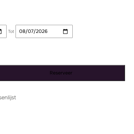
Tot
Reserveer
nlijst