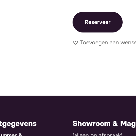
Reserveer
Toevoegen aan wensen
tgegevens
Showroom & Maga
nummer &
(alleen op afspraak)