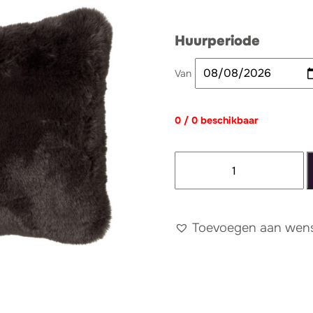
Huurperiode
Van
0 / 0 beschikbaar
Kussen
zwart
fluffy
lang
Toevoegen aan wense
aantal