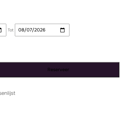
Tot
Reserveer
nlijst