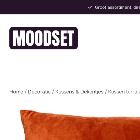
Groot assortiment, direct inzetbaar
Home
/
Decoratie
/
Kussens & Dekentjes
/ Kussen terra 