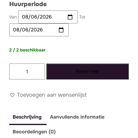
Huurperiode
Van
Tot
2 / 2 beschikbaar
Kussen
Reserveer
mintgroen
fluweel
motief
Toevoegen aan wensenlijst
aantal
Beschrijving
Aanvullende informatie
Beoordelingen (0)