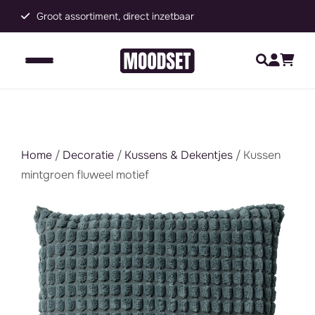
Groot assortiment, direct inzetbaar
C
Home
/
Decoratie
/
Kussens & Dekentjes
/ Kussen
mintgroen fluweel motief