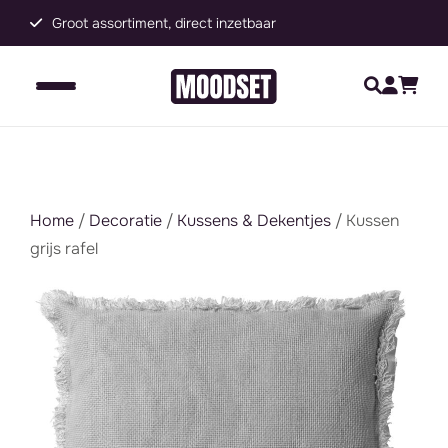
Groot assortiment, direct inzetbaar
C
Home
/
Decoratie
/
Kussens & Dekentjes
/ Kussen
grijs rafel