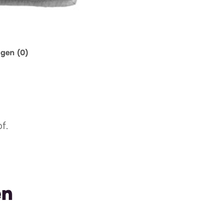
ngen (0)
f.
en