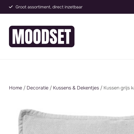
Groot assortiment, direct inzetbaar
Home
/
Decoratie
/
Kussens & Dekentjes
/ Kussen grijs 