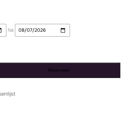
Tot
Reserveer
nlijst