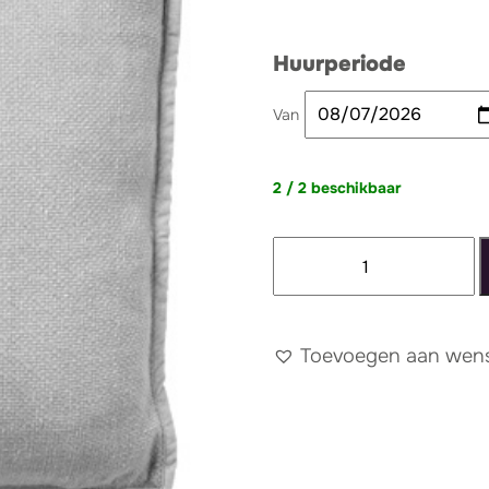
Huurperiode
Van
2 / 2 beschikbaar
Kussen
grijs
katoen
aantal
Toevoegen aan wense