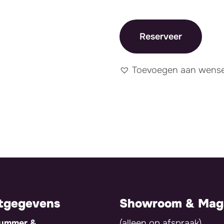
Reserveer
Toevoegen aan wensen
tgegevens
Showroom & Maga
nummer &
(alleen op afspraak)