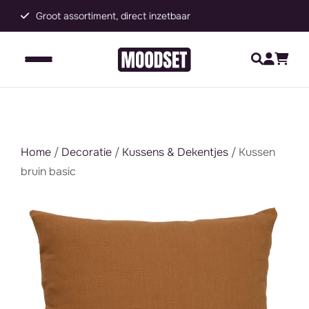
Groot assortiment, direct inzetbaar
C
Home
/
Decoratie
/
Kussens & Dekentjes
/ Kussen
bruin basic