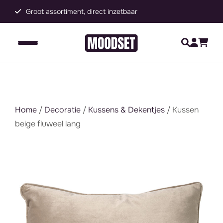
Groot assortiment, direct inzetbaar
C
Home
/
Decoratie
/
Kussens & Dekentjes
/ Kussen
beige fluweel lang