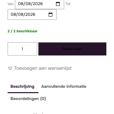
Van
Tot
2 / 2 beschikbaar
Kussen
Reserveer
beige
fluweel
lang
Toevoegen aan wensenlijst
aantal
Beschrijving
Aanvullende informatie
Beoordelingen (0)