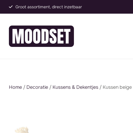
Groot assortiment, direct inzetbaar
Home
/
Decoratie
/
Kussens & Dekentjes
/ Kussen beige