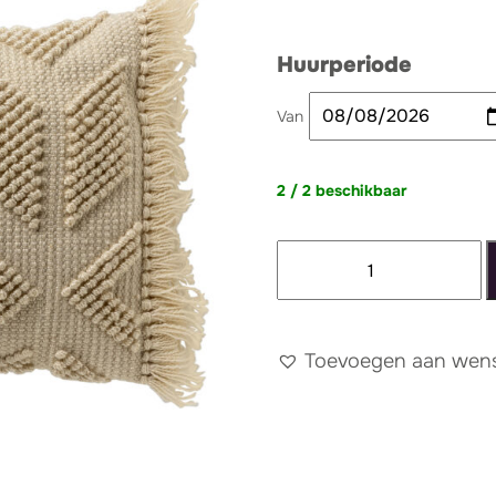
Huurperiode
Van
2 / 2 beschikbaar
Kussen
beige
boho
aantal
Toevoegen aan wense