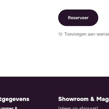
Reserveer
Toevoegen aan wensen
tgegevens
Showroom & Maga
nummer &
(alleen op afspraak)