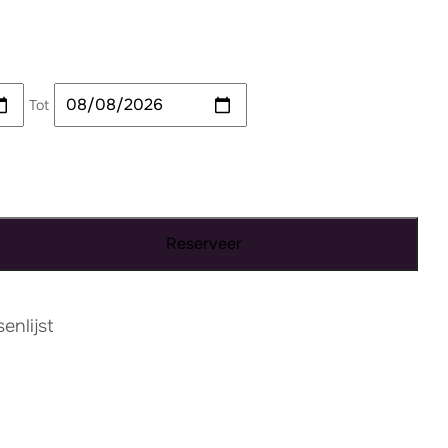
Tot
Reserveer
nlijst