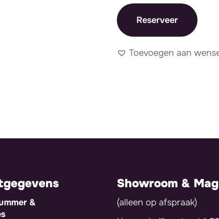
Reserveer
Toevoegen aan wensen
tgegevens
Showroom & Maga
nummer &
(alleen op afspraak)
es