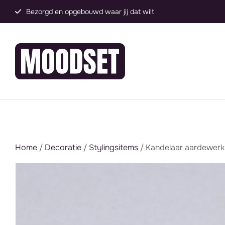
Groot assortiment, direct inzetbaar
Home
/
Decoratie
/
Stylingsitems
/ Kandelaar aardewer