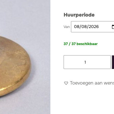
Huurperiode
Van
37 / 37 beschikbaar
Kandelaar
aardewerk
goud
aantal
Toevoegen aan wense