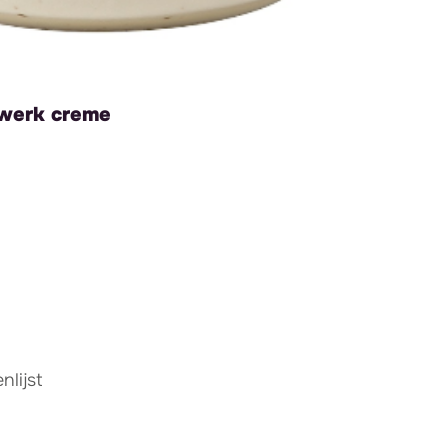
werk creme
lijst