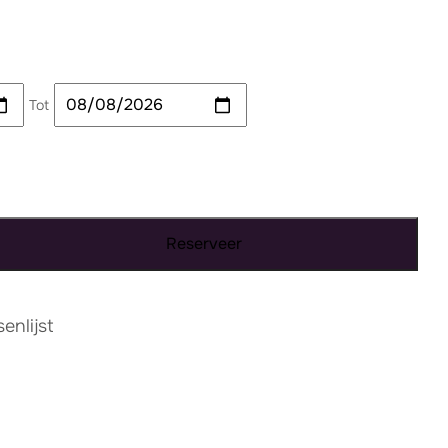
Tot
Reserveer
nlijst