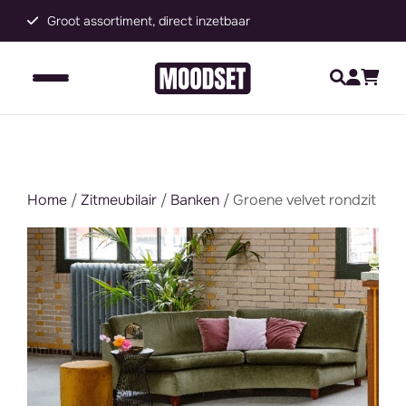
Groot assortiment, direct inzetbaar
C
Home
/
Zitmeubilair
/
Banken
/ Groene velvet rondzit