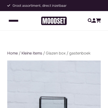
Groot assortiment, direct inzetbaar
C
Home
/
Kleine items
/ Glazen box / gastenboek