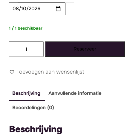
1 / 1 beschikbaar
Glazen
Reserveer
box
/
gastenboek
Toevoegen aan wensenlijst
aantal
Beschrijving
Aanvullende informatie
Beoordelingen (0)
Beschrijving