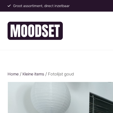
Groot assortiment, direct inzetbaar
Home
/
Kleine items
/ Fotolijst goud