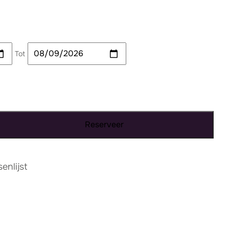
Tot
Reserveer
nlijst