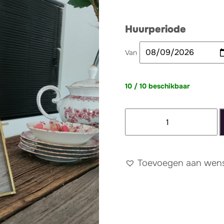
Huurperiode
Van
10 / 10 beschikbaar
Fotolijst
goud
aantal
Toevoegen aan wense