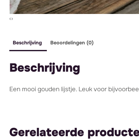
Vorige slide
Volgende slide
‹
›
Beschrijving
Beoordelingen (0)
Beschrijving
Een mooi gouden lijstje. Leuk voor bijvoorbee
Gerelateerde product