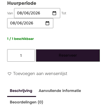
Huurperiode
Van
Tot
1 / 1 beschikbaar
Dienblad/serveerplank
Reserveer
wit
marmer
aantal
Toevoegen aan wensenlijst
Beschrijving
Aanvullende informatie
Beoordelingen (0)