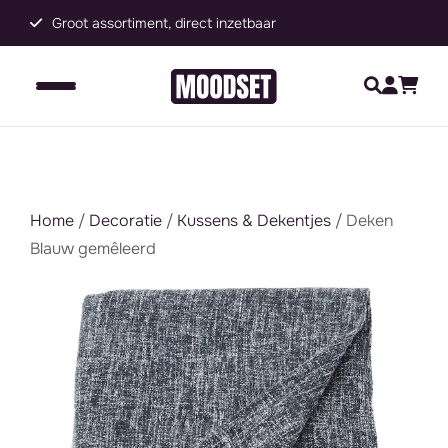
Groot assortiment, direct inzetbaar
C
Home
/
Decoratie
/
Kussens & Dekentjes
/ Deken
Blauw gemêleerd