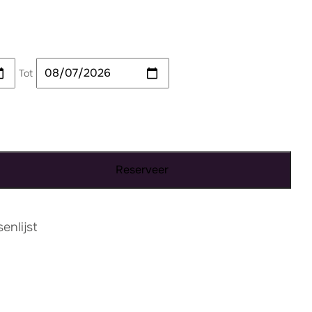
Tot
Reserveer
nlijst