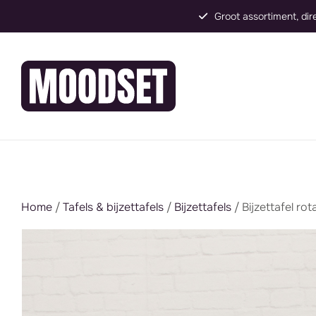
Groot assortiment, direct inzetbaar
Home
/
Tafels & bijzettafels
/
Bijzettafels
/ Bijzettafel ro