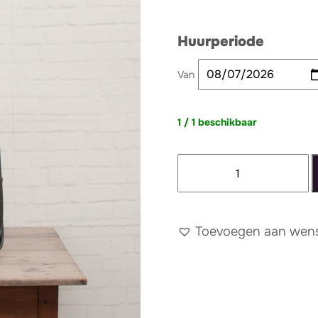
Huurperiode
Van
1 / 1 beschikbaar
Bijzettafel
rotan
zwart
aantal
Toevoegen aan wense