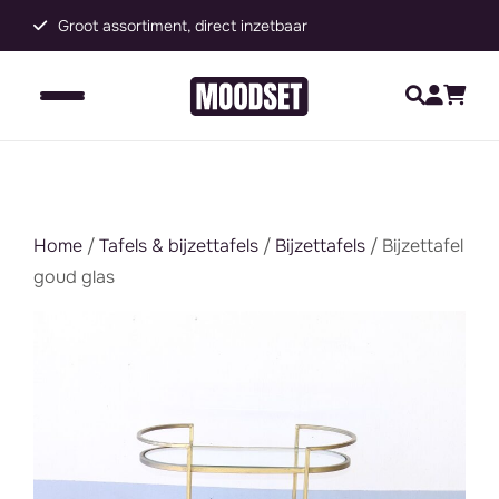
Groot assortiment, direct inzetbaar
C
Home
/
Tafels & bijzettafels
/
Bijzettafels
/ Bijzettafel
goud glas